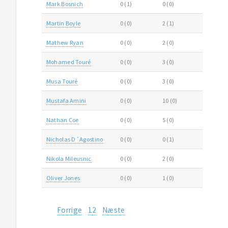
Mark Bosnich
0 (1)
0 (0)
Martin Boyle
0 (0)
2 (1)
Mathew Ryan
0 (0)
2 (0)
Mohamed Touré
0 (0)
3 (0)
Musa Touré
0 (0)
3 (0)
Mustafa Amini
0 (0)
10 (0)
Nathan Coe
0 (0)
5 (0)
Nicholas D´Agostino
0 (0)
0 (1)
Nikola Mileusnic
0 (0)
2 (0)
Oliver Jones
0 (0)
1 (0)
Forrige
1
2
Næste