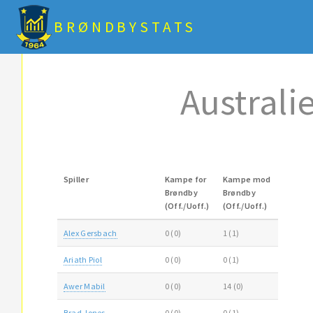
BRØNDBYSTATS
Australi
Spiller
Kampe for
Kampe mod
Brøndby
Brøndby
(Off./Uoff.)
(Off./Uoff.)
Alex Gersbach
0 (0)
1 (1)
Ariath Piol
0 (0)
0 (1)
Awer Mabil
0 (0)
14 (0)
Brad Jones
0 (0)
0 (1)