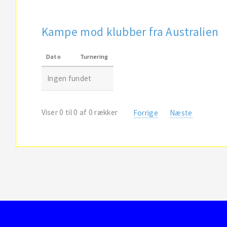
Kampe mod klubber fra Australien
Dato
Turnering
Ingen fundet
Viser 0 til 0 af 0 rækker
Forrige
Næste