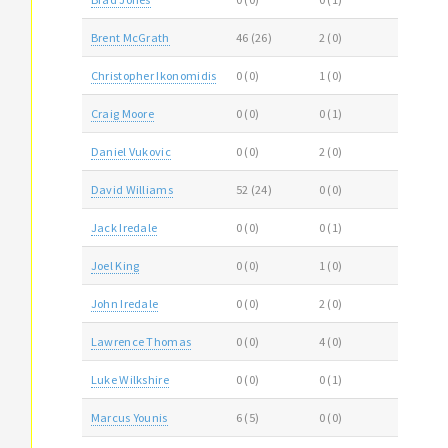
Brent McGrath
46 (26)
2 (0)
Christopher Ikonomidis
0 (0)
1 (0)
Craig Moore
0 (0)
0 (1)
Daniel Vukovic
0 (0)
2 (0)
David Williams
52 (24)
0 (0)
Jack Iredale
0 (0)
0 (1)
Joel King
0 (0)
1 (0)
John Iredale
0 (0)
2 (0)
Lawrence Thomas
0 (0)
4 (0)
Luke Wilkshire
0 (0)
0 (1)
Marcus Younis
6 (5)
0 (0)