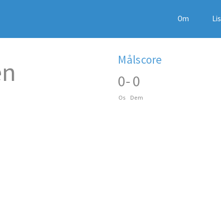
Om
Li
Målscore
en
0
-
0
Os
Dem