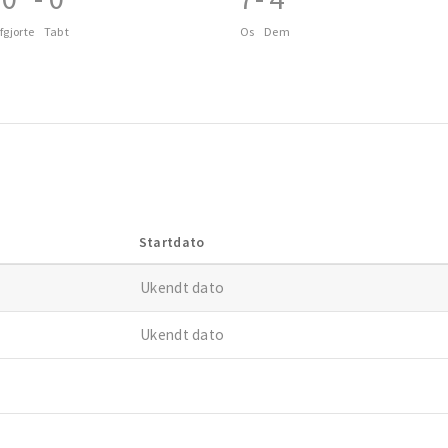
fgjorte
Tabt
Os
Dem
Startdato
Ukendt dato
Ukendt dato