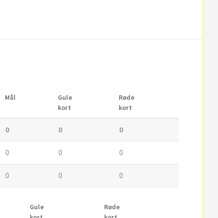
Mål
Gule
Røde
kort
kort
0
0
0
0
0
0
0
0
0
Gule
Røde
kort
kort