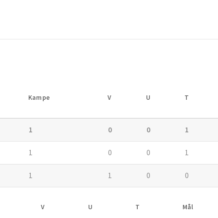
Kampe
V
U
T
1
0
0
1
1
0
0
1
1
1
0
0
V
U
T
Mål