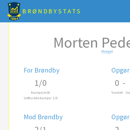
BRØNDBYSTATS
Morten Ped
(
Norge
)
For Brøndby
Opgør
1/0
0
-
Kampe/mål
Vundet
Ua
Uofficielle kampe: 1/0
Mod Brøndby
Opgør
2/1
2
-