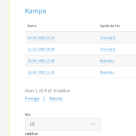
Kampe
Dato
Spillede for
24.02-2005 20.35
Tromsø IL
11.11-2004 18.00
Tromsø IL
20.04-1992 15.00
Brøndby
16.04-1992 11.00
Brøndby
Viser 1 til 4 af 4 rækker
Forrige
1
Næste
Vis
rækker