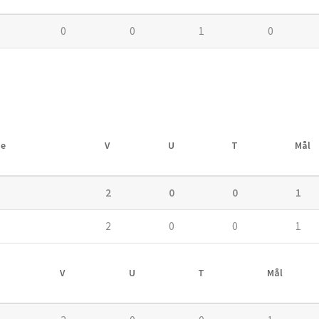
0
0
1
0
e
V
U
T
Mål
2
0
0
1
2
0
0
1
V
U
T
Mål