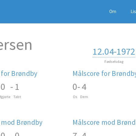
Om
Li
ersen
12.04-1972
Fødselsdag
 for Brøndby
Målscore for Brøndb
0
-
1
0
-
4
fgjorte
Tabt
Os
Dem
 mod Brøndby
Målscore mod Brøn
0
-
0
7
-
4