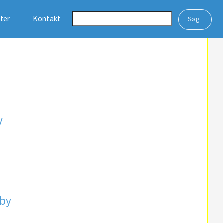
ster
Kontakt
y
dby