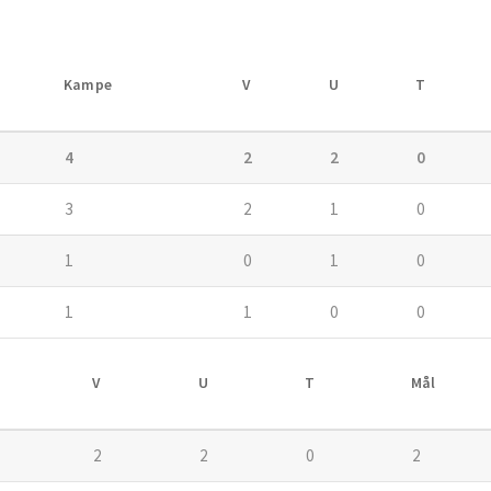
Kampe
V
U
T
4
2
2
0
3
2
1
0
1
0
1
0
1
1
0
0
V
U
T
Mål
2
2
0
2