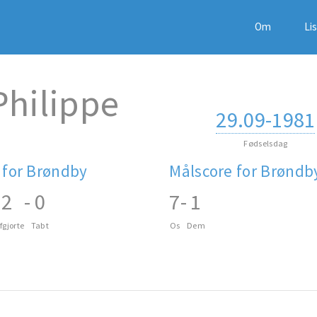
Om
Li
Philippe
29.09-1981
Fødselsdag
 for Brøndby
Målscore for Brøndb
2
-
0
7
-
1
fgjorte
Tabt
Os
Dem