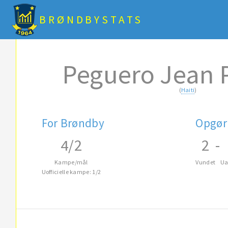
BRØNDBYSTATS
Peguero Jean 
(
Haiti
)
For Brøndby
Opgør
4/2
2
-
Kampe/mål
Vundet
Ua
Uofficielle kampe: 1/2