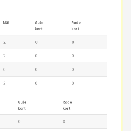
Mål
Gule
Røde
kort
kort
2
0
0
2
0
0
0
0
0
2
0
0
Gule
Røde
kort
kort
0
0