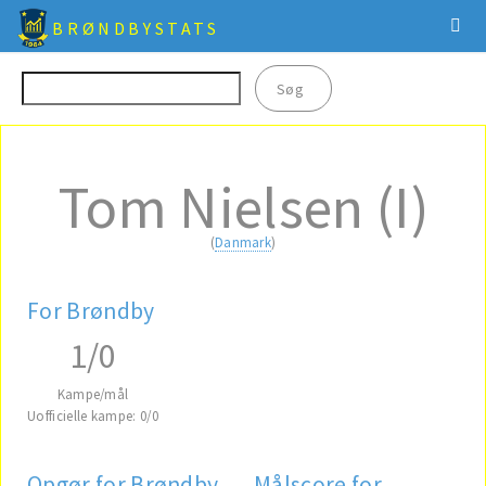
BRØNDBYSTATS
Tom Nielsen (I)
(
Danmark
)
For Brøndby
1/0
Kampe/mål
Uofficielle kampe: 0/0
Opgør for Brøndby
Målscore for