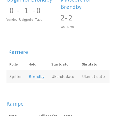
Brøndby
0
-
1
-
0
2
-
2
Vundet
Uafgjorte
Tabt
Os
Dem
Karriere
Rolle
Hold
Startdato
Slutdato
Spiller
Brøndby
Ukendt dato
Ukendt dato
Kampe
Dato
Spillede for
Kamp