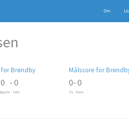
Om
Li
sen
 for Brøndby
Målscore for Brøndb
0
-
0
0
-
0
fgjorte
Tabt
Os
Dem