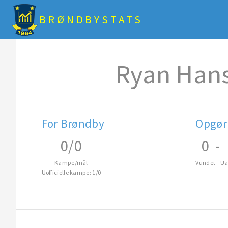
BRØNDBYSTATS
Ryan Han
For Brøndby
Opgør
0/0
0
-
Kampe/mål
Vundet
Ua
Uofficielle kampe: 1/0