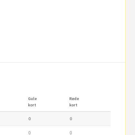
Gule
Røde
kort
kort
0
0
0
0