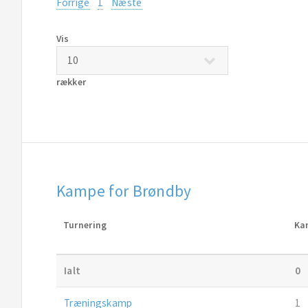
Forrige
1
Næste
Vis
rækker
Kampe for Brøndby
Turnering
Ka
Ialt
0
Træningskamp
1