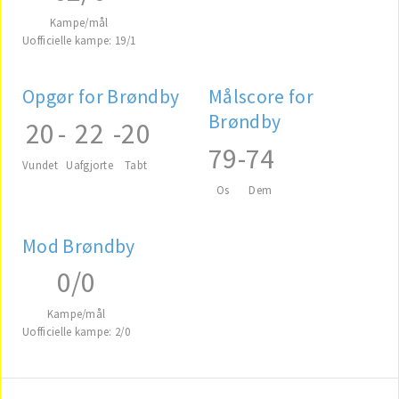
Kampe/mål
Uofficielle kampe: 19/1
Opgør for Brøndby
Målscore for
Brøndby
20
-
22
-
20
79
-
74
Vundet
Uafgjorte
Tabt
Os
Dem
Mod Brøndby
0/0
Kampe/mål
Uofficielle kampe: 2/0