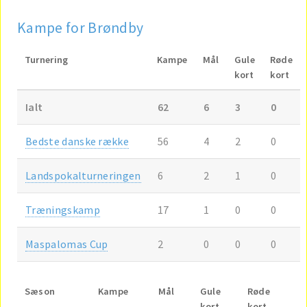
Kampe for Brøndby
Turnering
Kampe
Mål
Gule
Røde
kort
kort
Ialt
62
6
3
0
Bedste danske række
56
4
2
0
Landspokalturneringen
6
2
1
0
Træningskamp
17
1
0
0
Maspalomas Cup
2
0
0
0
Sæson
Kampe
Mål
Gule
Røde
kort
kort