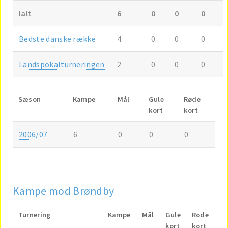
Ialt
6
0
0
0
Bedste danske række
4
0
0
0
Landspokalturneringen
2
0
0
0
Sæson
Kampe
Mål
Gule
Røde
kort
kort
2006/07
6
0
0
0
Kampe mod Brøndby
Turnering
Kampe
Mål
Gule
Røde
kort
kort