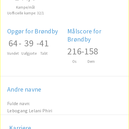
Kampe/mål
Uofficielle kampe: 32/1
Opgør for Brøndby
Målscore for
Brøndby
64
-
39
-
41
216
-
158
Vundet
Uafgjorte
Tabt
Os
Dem
Andre navne
Fulde navn:
Lebogang Lelani Phiri
Karriere