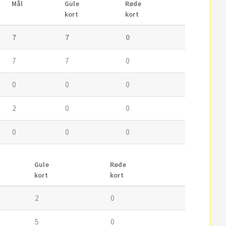
Mål
Gule
Røde
kort
kort
7
7
0
7
7
0
0
0
0
2
0
0
0
0
0
Gule
Røde
kort
kort
2
0
5
0