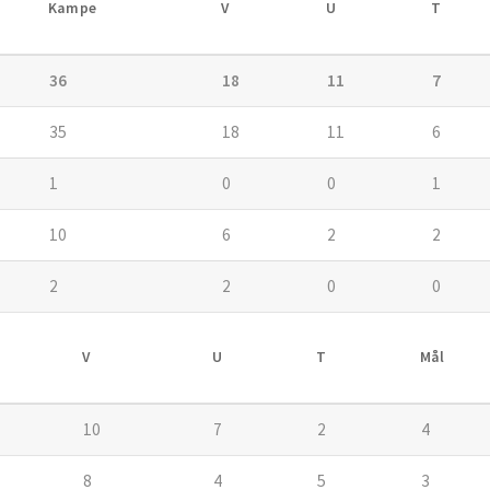
Kampe
V
U
T
36
18
11
7
35
18
11
6
1
0
0
1
10
6
2
2
2
2
0
0
V
U
T
Mål
10
7
2
4
8
4
5
3