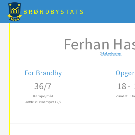
BRØNDBYSTATS
Ferhan Ha
(
Makedonien
)
For Brøndby
Opgør
36/7
18
-
Kampe/mål
Vundet
Ua
Uofficielle kampe: 12/2