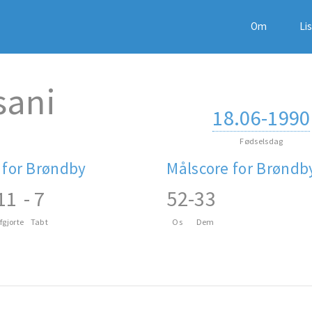
Om
Li
sani
18.06-1990
Fødselsdag
 for Brøndby
Målscore for Brøndb
11
-
7
52
-
33
fgjorte
Tabt
Os
Dem