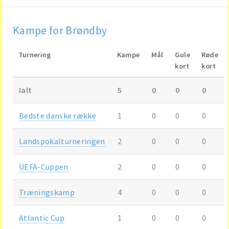
Kampe for Brøndby
Turnering
Kampe
Mål
Gule
Røde
kort
kort
Ialt
5
0
0
0
Bedste danske række
1
0
0
0
Landspokalturneringen
2
0
0
0
UEFA-Cuppen
2
0
0
0
Træningskamp
4
0
0
0
Atlantic Cup
1
0
0
0