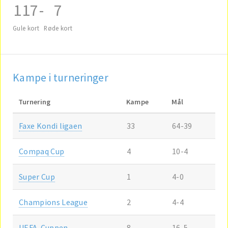
117
-
7
Gule kort
Røde kort
Kampe i turneringer
Turnering
Kampe
Mål
Faxe Kondi ligaen
33
64-39
Compaq Cup
4
10-4
Super Cup
1
4-0
Champions League
2
4-4
UEFA-Cuppen
8
16-5