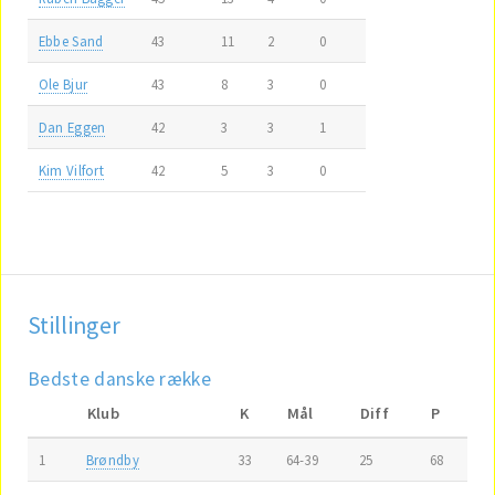
Ebbe Sand
43
11
2
0
Ole Bjur
43
8
3
0
Dan Eggen
42
3
3
1
Kim Vilfort
42
5
3
0
Stillinger
Bedste danske række
Klub
K
Mål
Diff
P
1
Brøndby
33
64-39
25
68