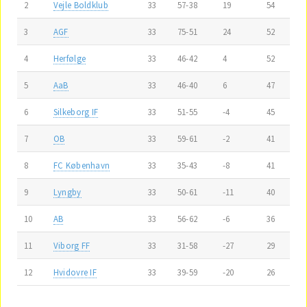
2
Vejle Boldklub
33
57-38
19
54
3
AGF
33
75-51
24
52
4
Herfølge
33
46-42
4
52
5
AaB
33
46-40
6
47
6
Silkeborg IF
33
51-55
-4
45
7
OB
33
59-61
-2
41
8
FC København
33
35-43
-8
41
9
Lyngby
33
50-61
-11
40
10
AB
33
56-62
-6
36
11
Viborg FF
33
31-58
-27
29
12
Hvidovre IF
33
39-59
-20
26