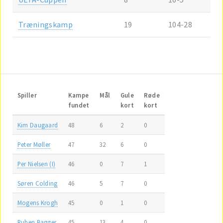
Træningskamp
19
104-28
Spiller
Kampe
Mål
Gule
Røde
fundet
kort
kort
Kim Daugaard
48
6
2
0
Peter Møller
47
32
6
0
Per Nielsen (I)
46
0
7
1
Søren Colding
46
5
7
0
Mogens Krogh
45
0
1
0
Ruben Bagger
45
13
4
0