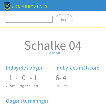
BRØNDBYSTATS
Schalke 04
(
Tyskland
)
Indbyrdes opgør
Indbyrdes målscore
1
-
0
-
1
6
-
4
Vundet
Uafgjorte
Tabt
Os
Dem
Opgør i turneringer