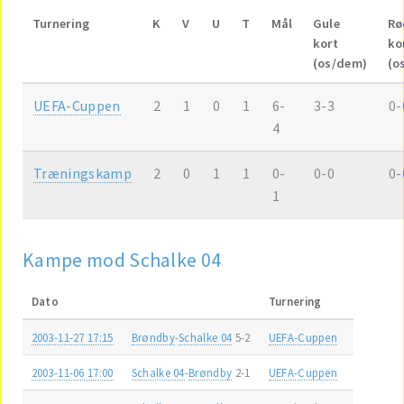
Turnering
K
V
U
T
Mål
Gule
Rø
kort
ko
(os/dem)
(o
UEFA-Cuppen
2
1
0
1
6-
3-3
0-
4
Træningskamp
2
0
1
1
0-
0-0
0-
1
Kampe mod Schalke 04
Dato
Turnering
2003-11-27 17:15
Brøndby
-
Schalke 04
5-2
UEFA-Cuppen
2003-11-06 17:00
Schalke 04
-
Brøndby
2-1
UEFA-Cuppen