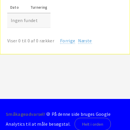
Dato
Turnering
Ingen fundet
Viser 0 til 0 af 0 rækker
Forrige
Næste
Småkageadvarsel!
🍪 På denne side bruges Google
© 2004-2026 - BrondbyStats
Analytics til at måle besøgstal.
Helt i orden