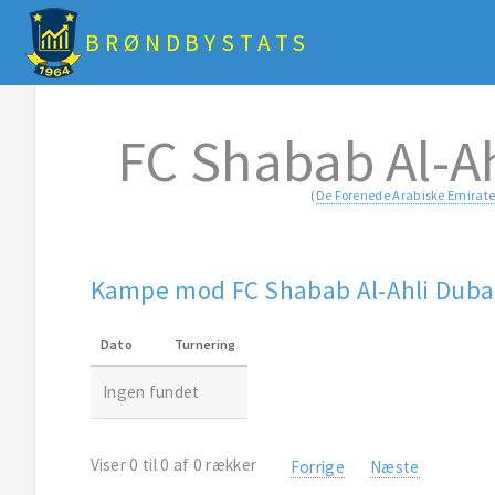
BRØNDBYSTATS
FC Shabab Al-A
(
De Forenede Arabiske Emirate
Kampe mod FC Shabab Al-Ahli Duba
Dato
Turnering
Ingen fundet
Viser 0 til 0 af 0 rækker
Forrige
Næste