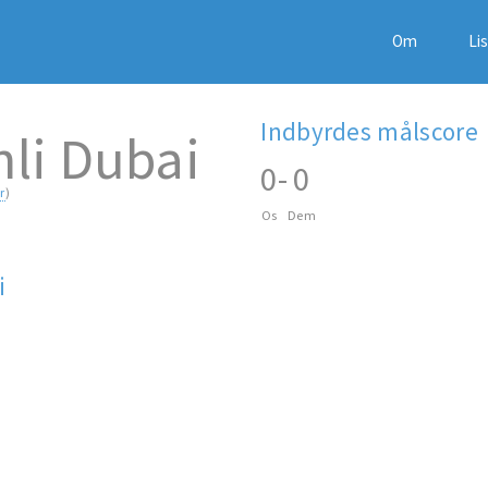
Om
Li
Indbyrdes målscore
hli Dubai
0
-
0
r
)
Os
Dem
i