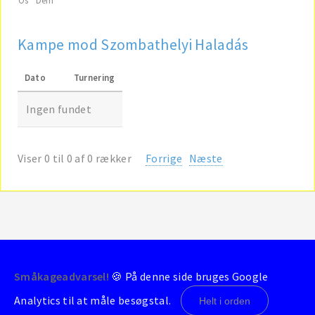
Kampe mod Szombathelyi Haladás
Dato
Turnering
Ingen fundet
Viser 0 til 0 af 0 rækker
Forrige
Næste
Småkageadvarsel!
🍪 På denne side bruges Google
© 2004-2026 - BrondbyStats
Analytics til at måle besøgstal.
Helt i orden