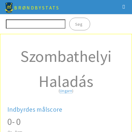
BRØNDBYSTATS
Szombathelyi
Haladás
(
Ungarn
)
Indbyrdes målscore
0
-
0
Os
Dem