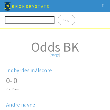
BRØNDBYSTATS
Odds BK
(
Norge
)
Indbyrdes målscore
0
-
0
Os
Dem
Andre navne