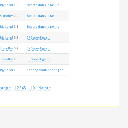
dtjylland
1-2
Bedste danske række
Brøndby
0-0
Bedste danske række
dtjylland
1-3
Bedste danske række
dtjylland
1-2
3F Superligaen
Brøndby
0-2
3F Superligaen
Brøndby
1-5
3F Superligaen
dtjylland
1-0
Landspokalturneringen
orrige
1
2
3
4
5
…
10
Næste