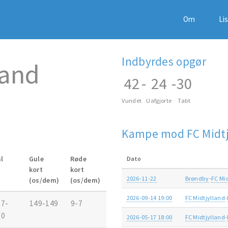
Om
Li
Indbyrdes opgør
land
42
-
24
-
30
Vundet
Uafgjorte
Tabt
Kampe mod FC Midtj
l
Gule
Røde
Dato
kort
kort
2026-11-22
Brøndby
-
FC Mi
(os/dem)
(os/dem)
2026-09-14 19:00
FC Midtjylland
-
37-
149-149
9-7
20
2026-05-17 18:00
FC Midtjylland
-