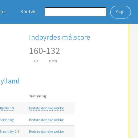
ster
Kontakt
Indbyrdes målscore
160
-
132
Os
Dem
ylland
Turnering
dtjylland
Bedste danske række
Brøndby
Bedste danske række
Brøndby
2-3
Bedste danske række