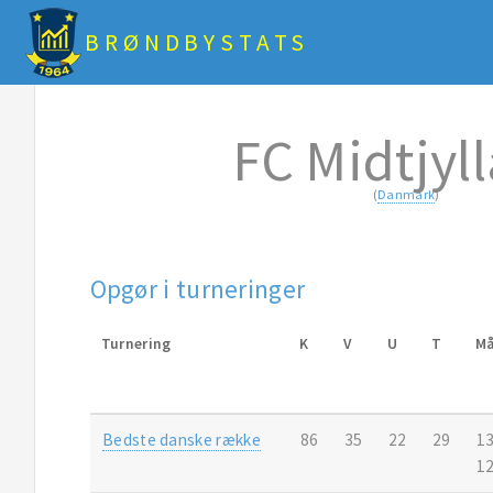
BRØNDBYSTATS
FC Midtjyl
(
Danmark
)
Opgør i turneringer
Turnering
K
V
U
T
Må
Bedste danske række
86
35
22
29
1
1