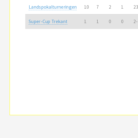
Landspokalturneringen
10
7
2
1
2
Super-Cup Trekant
1
1
0
0
2