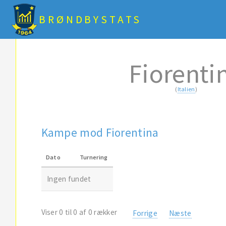
BRØNDBYSTATS
Fiorenti
(
Italien
)
Kampe mod Fiorentina
Dato
Turnering
Ingen fundet
Viser 0 til 0 af 0 rækker
Forrige
Næste