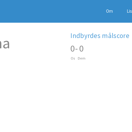
Om
Li
Indbyrdes målscore
na
0
-
0
Os
Dem