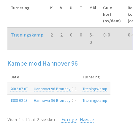
Turnering
K
V
U
T
Mål
Gule
Rø
kort
ko
(os/dem)
(o
Træningskamp
2
2
0
0
5-
0-0
0-
0
Kampe mod Hannover 96
Dato
Turnering
2002-07-07
Hannover 96
-
Brøndby
0-1
Træningskamp
1988-02-13
Hannover 96
-
Brøndby
0-4
Træningskamp
Viser 1 til 2 af 2 rækker
Forrige
Næste