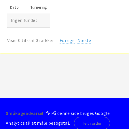
Dato
Turnering
Ingen fundet
Viser 0 til 0 af 0 rækker
Forrige
Næste
Småkageadvarsel!
🍪 På denne side bruges Google
© 2004-2026 - BrondbyStats
Analytics til at måle besøgstal.
Helt i orden