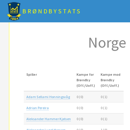
BRØNDBYSTATS
Norge
Spiller
Kampe for
Kampe mod
Brøndby
Brøndby
(Off./Uoff.)
(Off./Uoff.)
Adam Sellami Honningsvåg
0 (0)
0 (1)
Adrian Pereira
0 (0)
0 (1)
Aleksander Hammer Kjelsen
0 (0)
0 (1)
Aleksander Lund Hansen
0 (0)
1 (0)