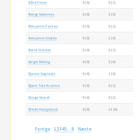
Bård Finne
0 (0)
0 (1)
Bengt Sæternes
0 (0)
3 (0)
Benjamin Faraas
0 (0)
0 (1)
Benjamin Stokke
0 (0)
2 (0)
Bernt Hulsker
0 (0)
0 (1)
Birger Meling
0 (0)
5 (0)
Bjarne Sognnæs
0 (0)
1 (0)
Bjørn Tore Kvarme
0 (0)
0 (1)
Brage Skaret
0 (0)
0 (2)
Brede Hangeland
0 (0)
11 (0)
Forrige
1
2
3
4
5
…
8
Næste