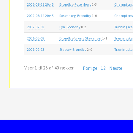
2002-08-28 20:45
Brøndby
-
Rosenborg
2-3
Champions
2002-08-14 20:45
Rosenborg
-
Brøndby
1-0
Champions
2002-02-02
Lyn
-
Brøndby
0-2
Træningsk
2001-03-03
Brøndby
-
Viking Stavanger
1-1
Træningsk
2001-02-23
Stabæk
-
Brøndby
2-0
Træningsk
Viser 1 til 25 af 40 rækker
Forrige
1
2
Næste