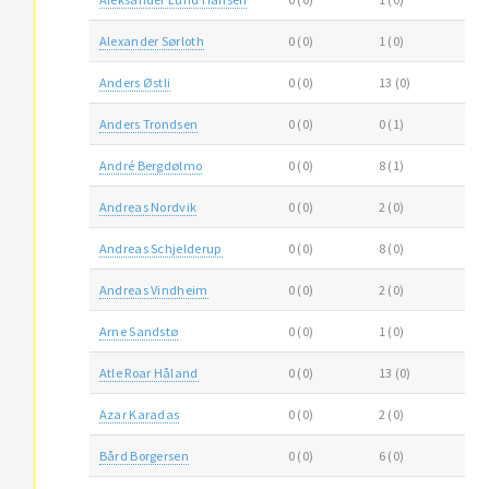
Alexander Sørloth
0 (0)
1 (0)
Anders Østli
0 (0)
13 (0)
Anders Trondsen
0 (0)
0 (1)
André Bergdølmo
0 (0)
8 (1)
Andreas Nordvik
0 (0)
2 (0)
Andreas Schjelderup
0 (0)
8 (0)
Andreas Vindheim
0 (0)
2 (0)
Arne Sandstø
0 (0)
1 (0)
Atle Roar Håland
0 (0)
13 (0)
Azar Karadas
0 (0)
2 (0)
Bård Borgersen
0 (0)
6 (0)