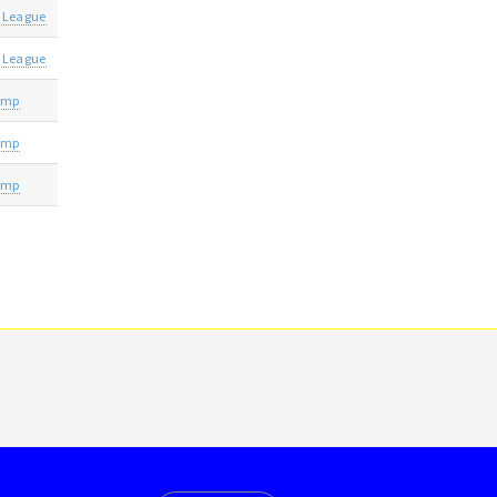
 League
 League
amp
amp
amp