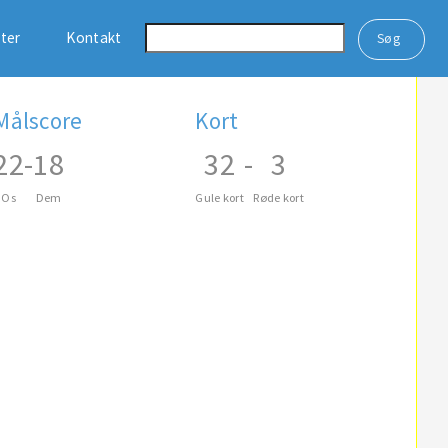
ster
Kontakt
Målscore
Kort
22
-
18
32
-
3
Os
Dem
Gule kort
Røde kort