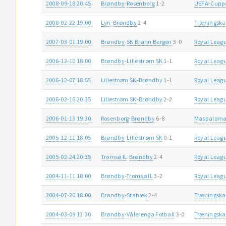
2008-09-18 20:45
Brøndby
-
Rosenborg
1-2
UEFA-Cupp
2008-02-22 19:00
Lyn
-
Brøndby
2-4
Træningsk
2007-03-01 19:00
Brøndby
-
SK Brann Bergen
3-0
Royal Leag
2006-12-10 18:00
Brøndby
-
Lillestrøm SK
1-1
Royal Leag
2006-12-07 18:55
Lillestrøm SK
-
Brøndby
1-1
Royal Leag
2006-02-16 20:35
Lillestrøm SK
-
Brøndby
2-2
Royal Leag
2006-01-13 19:30
Rosenborg
-
Brøndby
6-8
Maspaloma
2005-12-11 18:05
Brøndby
-
Lillestrøm SK
0-1
Royal Leag
2005-02-24 20:35
Tromsø IL
-
Brøndby
2-4
Royal Leag
2004-11-11 18:00
Brøndby
-
Tromsø IL
3-2
Royal Leag
2004-07-20 18:00
Brøndby
-
Stabæk
2-4
Træningsk
2004-03-09 13:30
Brøndby
-
Vålerenga Fotball
3-0
Træningsk