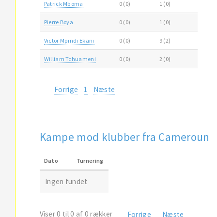
Patrick Mboma
0 (0)
1 (0)
Pierre Boya
0 (0)
1 (0)
Victor Mpindi Ekani
0 (0)
9 (2)
William Tchuameni
0 (0)
2 (0)
Forrige
1
Næste
Kampe mod klubber fra Cameroun
Dato
Turnering
Ingen fundet
Viser 0 til 0 af 0 rækker
Forrige
Næste