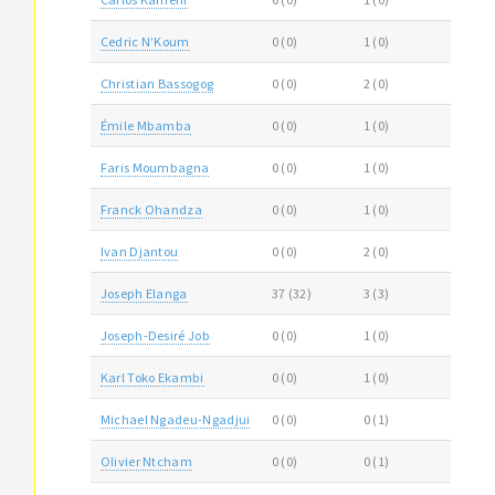
Cedric N’Koum
0 (0)
1 (0)
Christian Bassogog
0 (0)
2 (0)
Émile Mbamba
0 (0)
1 (0)
Faris Moumbagna
0 (0)
1 (0)
Franck Ohandza
0 (0)
1 (0)
Ivan Djantou
0 (0)
2 (0)
Joseph Elanga
37 (32)
3 (3)
Joseph-Desiré Job
0 (0)
1 (0)
Karl Toko Ekambi
0 (0)
1 (0)
Michael Ngadeu-Ngadjui
0 (0)
0 (1)
Olivier Ntcham
0 (0)
0 (1)