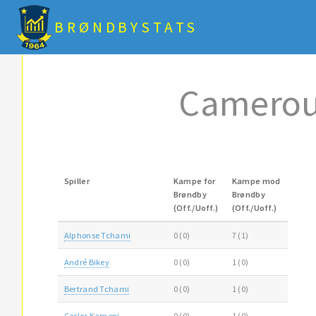
BRØNDBYSTATS
Camero
Spiller
Kampe for
Kampe mod
Brøndby
Brøndby
(Off./Uoff.)
(Off./Uoff.)
Alphonse Tchami
0 (0)
7 (1)
André Bikey
0 (0)
1 (0)
Bertrand Tchami
0 (0)
1 (0)
Carlos Kameni
0 (0)
1 (0)