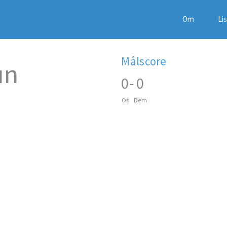
Om
Li
Målscore
un
0
-
0
Os
Dem