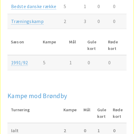
Bedste danske række
5
1
0
0
Træningskamp
2
3
0
0
Sæson
Kampe
Mål
Gule
Røde
kort
kort
1991/92
5
1
0
0
Kampe mod Brøndby
Turnering
Kampe
Mål
Gule
Røde
kort
kort
Ialt
2
0
1
0