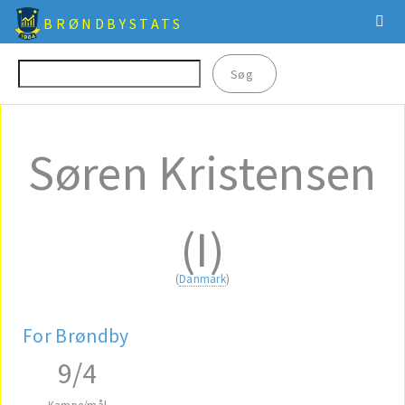
BRØNDBYSTATS
Søren Kristensen
(I)
(
Danmark
)
For Brøndby
9/4
Kampe/mål