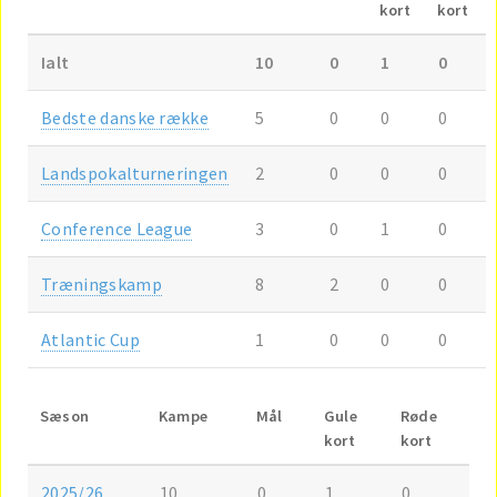
kort
kort
Ialt
10
0
1
0
Bedste danske række
5
0
0
0
Landspokalturneringen
2
0
0
0
Conference League
3
0
1
0
Træningskamp
8
2
0
0
Atlantic Cup
1
0
0
0
Sæson
Kampe
Mål
Gule
Røde
kort
kort
2025/26
10
0
1
0