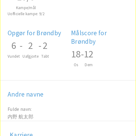
Kampe/mål
Uofficielle kampe: 9/2
Opgør for Brøndby
Målscore for
Brøndby
6
-
2
-
2
18
-
12
Vundet
Uafgjorte
Tabt
Os
Dem
Andre navne
Fulde navn:
内野 航太郎
Karriere