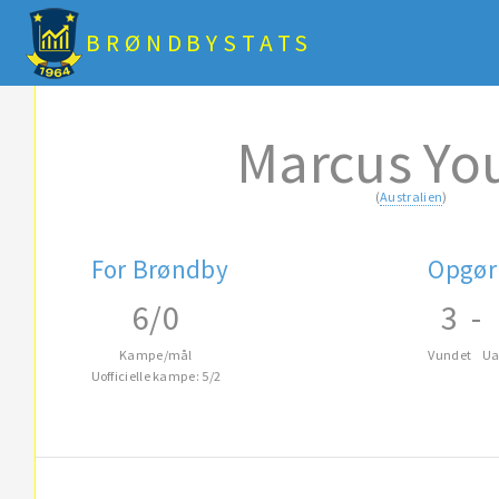
BRØNDBYSTATS
Marcus Yo
(
Australien
)
For Brøndby
Opgør
6/0
3
-
Kampe/mål
Vundet
Ua
Uofficielle kampe: 5/2