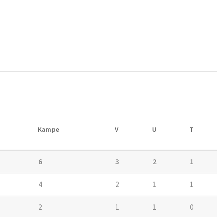
Kampe
V
U
T
6
3
2
1
4
2
1
1
2
1
1
0