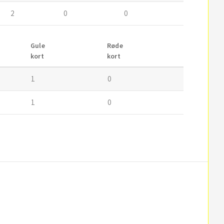
2
0
0
Gule
Røde
kort
kort
1
0
1
0