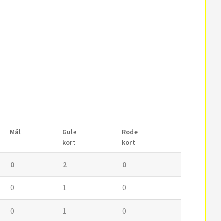
Mål
Gule
Røde
kort
kort
0
2
0
0
1
0
0
1
0