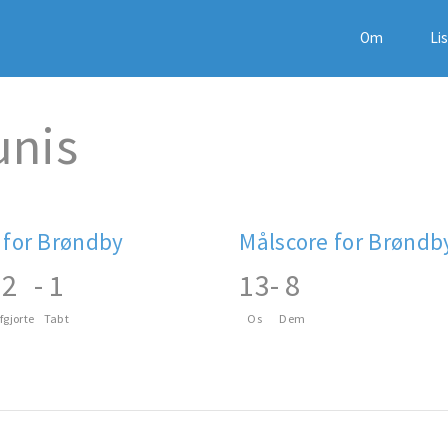
Om
Li
unis
 for Brøndby
Målscore for Brøndb
2
-
1
13
-
8
fgjorte
Tabt
Os
Dem