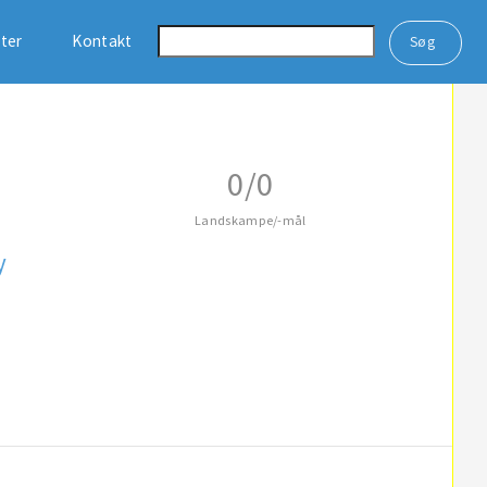
ster
Kontakt
0/0
Landskampe/-mål
y