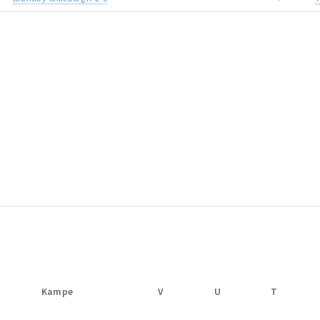
Kampe
V
U
T