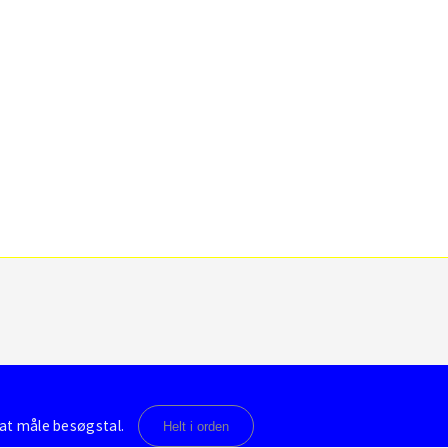
 at måle besøgstal.
Helt i orden