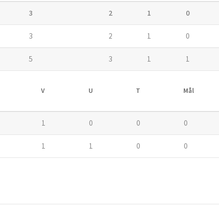
3
2
1
0
3
2
1
0
5
3
1
1
V
U
T
Mål
1
0
0
0
1
1
0
0