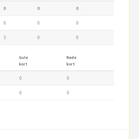
0
0
0
0
0
0
3
0
0
Gule
Røde
kort
kort
0
0
0
0