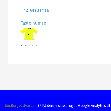
Trøjenumre
Faste numre
51
2026 - 2027
© 2004-2026 - BrondbyStats
Småkageadvarsel!
🍪 På denne side bruges Google Analytics til