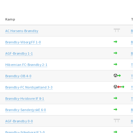
Kamp
T
AC Horsens-Brøndby
B
Brøndby-Viborg FF 1-0
B
AGF-Brøndby 1-1
B
Hibernian FC-Brøndby 2-1
T
Brøndby-OB 4-0
T
Brøndby-FC Nordsjælland 3-3
T
Brøndby-Hvidovre IF 8-1
T
Brøndby-SønderjyskE 6-0
B
AGF-Brøndby 0-0
B
Brøndby-Silkeborg IF 2-0
T