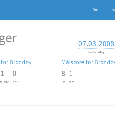
Om
Li
ger
07.03-2008
Fødselsdag
 for Brøndby
Målscore for Brøndb
1
-
0
8
-
1
fgjorte
Tabt
Os
Dem