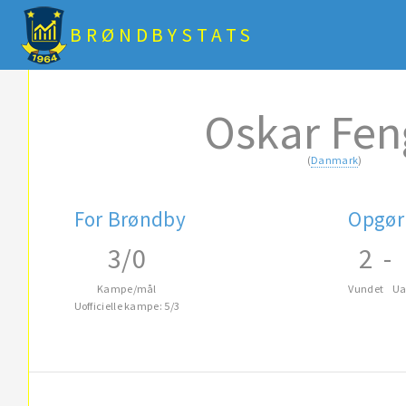
BRØNDBYSTATS
Oskar Fen
(
Danmark
)
For Brøndby
Opgør
3/0
2
-
Kampe/mål
Vundet
Ua
Uofficielle kampe: 5/3