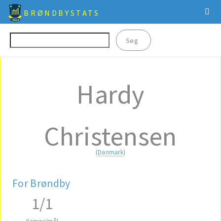
BRØNDBYSTATS
Hardy
Christensen
(
Danmark
)
For Brøndby
1/1
Kampe/mål