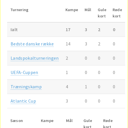
Turnering
Kampe
Mål
Gule
Røde
kort
kort
Ialt
17
3
2
0
Bedste danske række
14
3
2
0
Landspokalturneringen
2
0
0
0
UEFA-Cuppen
1
0
0
0
Træningskamp
4
1
0
0
Atlantic Cup
3
0
0
0
Sæson
Kampe
Mål
Gule
Røde
kort
kort