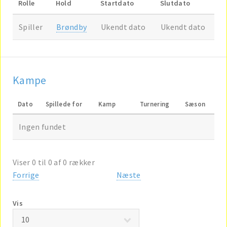
Rolle
Hold
Startdato
Slutdato
Spiller
Brøndby
Ukendt dato
Ukendt dato
Kampe
Dato
Spillede for
Kamp
Turnering
Sæson
Ingen fundet
Viser 0 til 0 af 0 rækker
Forrige
Næste
Vis