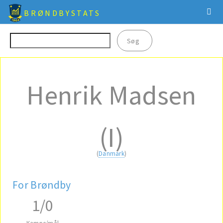
BRØNDBYSTATS
Henrik Madsen
(I)
(
Danmark
)
For Brøndby
1/0
Kampe/mål