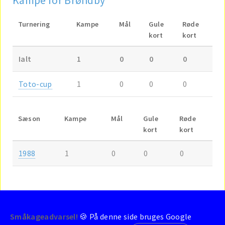
Kampe for Brøndby
Turnering
Kampe
Mål
Gule
Røde
kort
kort
Ialt
1
0
0
0
Toto-cup
1
0
0
0
Sæson
Kampe
Mål
Gule
Røde
kort
kort
1988
1
0
0
0
Småkageadvarsel!
🍪 På denne side bruges Google