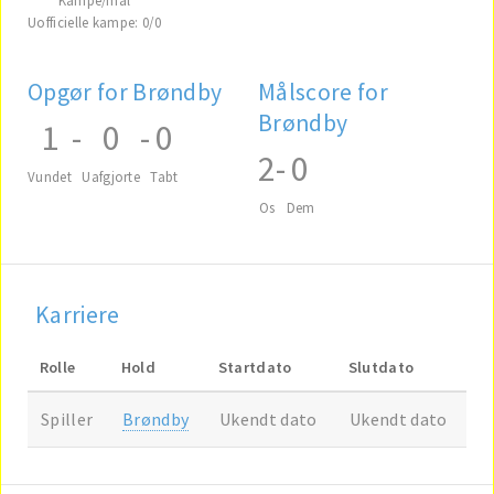
Uofficielle kampe: 0/0
Opgør for Brøndby
Målscore for
Brøndby
1
-
0
-
0
2
-
0
Vundet
Uafgjorte
Tabt
Os
Dem
Karriere
Rolle
Hold
Startdato
Slutdato
Spiller
Brøndby
Ukendt dato
Ukendt dato