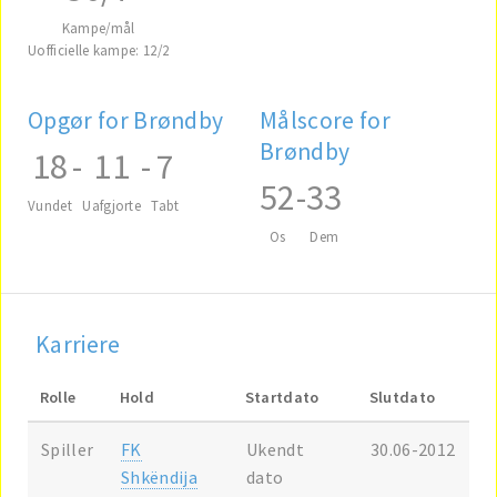
Kampe/mål
Uofficielle kampe: 12/2
Opgør for Brøndby
Målscore for
Brøndby
18
-
11
-
7
52
-
33
Vundet
Uafgjorte
Tabt
Os
Dem
Karriere
Rolle
Hold
Startdato
Slutdato
Spiller
FK
Ukendt
30.06-2012
Shkëndija
dato