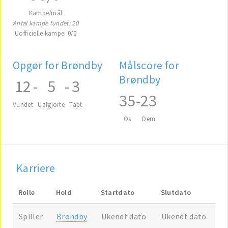
Kampe/mål
Antal kampe fundet: 20
Uofficielle kampe: 0/0
Opgør for Brøndby
Målscore for
Brøndby
12
-
5
-
3
35
-
23
Vundet
Uafgjorte
Tabt
Os
Dem
Karriere
Rolle
Hold
Startdato
Slutdato
Spiller
Brøndby
Ukendt dato
Ukendt dato