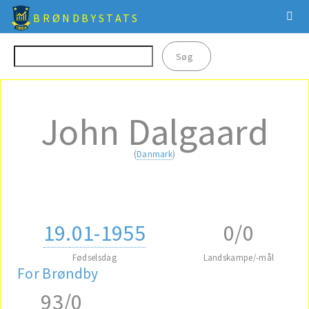
BRØNDBYSTATS
John Dalgaard
(
Danmark
)
19.01-1955
0/0
Fødselsdag
Landskampe/-mål
For Brøndby
93/0