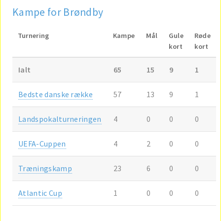
Kampe for Brøndby
Turnering
Kampe
Mål
Gule
Røde
kort
kort
Ialt
65
15
9
1
Bedste danske række
57
13
9
1
Landspokalturneringen
4
0
0
0
UEFA-Cuppen
4
2
0
0
Træningskamp
23
6
0
0
Atlantic Cup
1
0
0
0