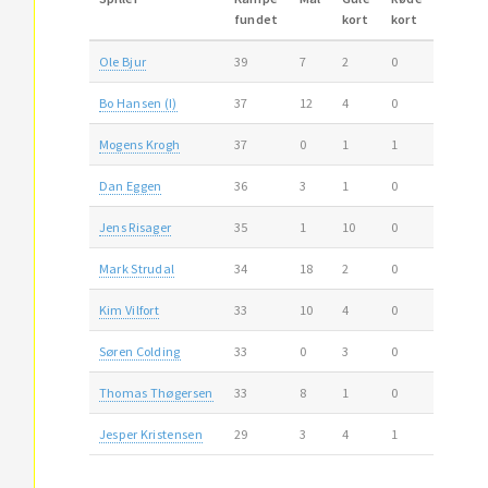
fundet
kort
kort
Ole Bjur
39
7
2
0
Bo Hansen (I)
37
12
4
0
Mogens Krogh
37
0
1
1
Dan Eggen
36
3
1
0
Jens Risager
35
1
10
0
Mark Strudal
34
18
2
0
Kim Vilfort
33
10
4
0
Søren Colding
33
0
3
0
Thomas Thøgersen
33
8
1
0
Jesper Kristensen
29
3
4
1