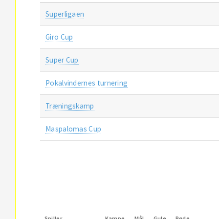
Superligaen
Giro Cup
Super Cup
Pokalvindernes turnering
Træningskamp
Maspalomas Cup
Spiller
Kampe
Mål
Gule
Røde