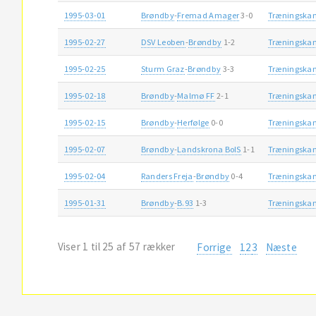
1995-03-01
Brøndby
-
Fremad Amager
3-0
Træningska
1995-02-27
DSV Leoben
-
Brøndby
1-2
Træningska
1995-02-25
Sturm Graz
-
Brøndby
3-3
Træningska
1995-02-18
Brøndby
-
Malmø FF
2-1
Træningska
1995-02-15
Brøndby
-
Herfølge
0-0
Træningska
1995-02-07
Brøndby
-
Landskrona BoIS
1-1
Træningska
1995-02-04
Randers Freja
-
Brøndby
0-4
Træningska
1995-01-31
Brøndby
-
B.93
1-3
Træningska
Viser 1 til 25 af 57 rækker
Forrige
1
2
3
Næste