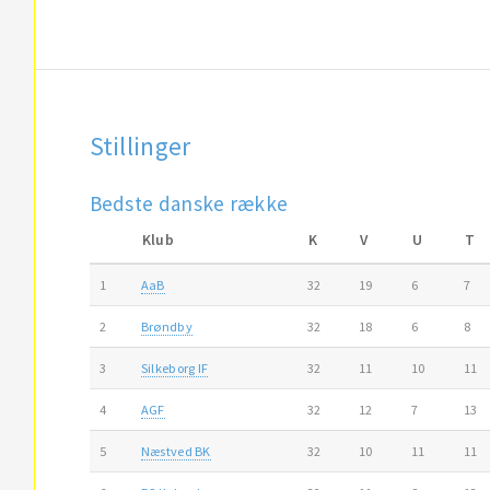
Stillinger
Bedste danske række
Klub
K
V
U
T
1
AaB
32
19
6
7
2
Brøndby
32
18
6
8
3
Silkeborg IF
32
11
10
11
4
AGF
32
12
7
13
5
Næstved BK
32
10
11
11