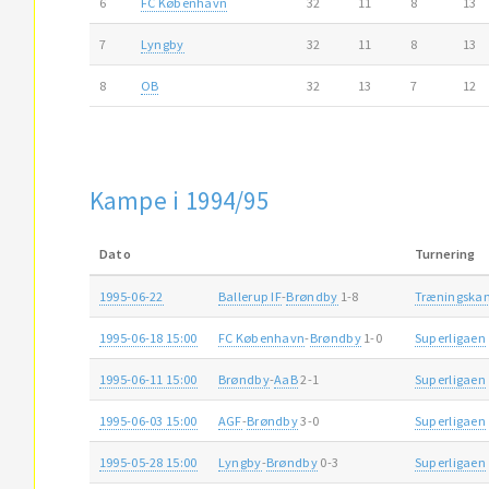
6
FC København
32
11
8
13
7
Lyngby
32
11
8
13
8
OB
32
13
7
12
Kampe i 1994/95
Dato
Turnering
1995-06-22
Ballerup IF
-
Brøndby
1-8
Træningska
1995-06-18 15:00
FC København
-
Brøndby
1-0
Superligaen
1995-06-11 15:00
Brøndby
-
AaB
2-1
Superligaen
1995-06-03 15:00
AGF
-
Brøndby
3-0
Superligaen
1995-05-28 15:00
Lyngby
-
Brøndby
0-3
Superligaen