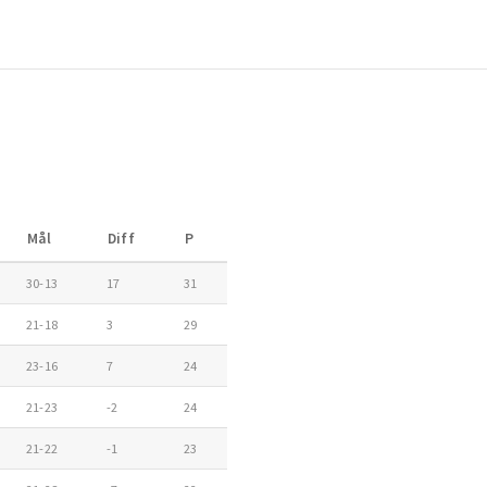
Mål
Diff
P
30-13
17
31
21-18
3
29
23-16
7
24
21-23
-2
24
21-22
-1
23