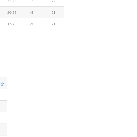
21-28
-7
22
20-28
-8
21
17-26
-9
21
mp