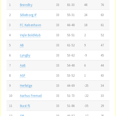
1
Brøndby
33
81-33
48
76
2
Silkeborg IF
33
55-31
24
63
3
FC København
33
66-48
18
61
4
Vejle Boldklub
33
53-51
2
52
5
AB
33
61-52
9
47
6
Lyngby
33
53-62
-9
45
7
AaB
33
54-48
6
44
8
AGF
33
53-52
1
43
9
Herfølge
33
44-69
-25
34
10
Aarhus Fremad
33
51-73
-22
33
11
Ikast fS
33
51-86
-35
29
12
OB
33
40-57
-17
25