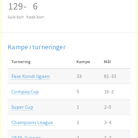
129
-
6
Gule kort
Røde kort
Kampe i turneringer
Turnering
Kampe
Mål
Faxe Kondi ligaen
33
81-33
Compaq Cup
5
16-2
Super Cup
1
2-0
Champions League
2
3-4
UEFA-Cuppen
2
3-7