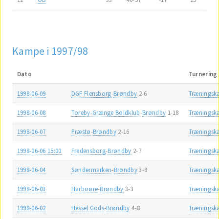
Kampe i 1997/98
Dato
Turnering
1998-06-09
DGF Flensborg
-
Brøndby
2-6
Trænings
1998-06-08
Toreby-Grænge Boldklub
-
Brøndby
1-18
Trænings
1998-06-07
Præstø
-
Brøndby
2-16
Trænings
1998-06-06 15:00
Fredensborg
-
Brøndby
2-7
Trænings
1998-06-04
Søndermarken
-
Brøndby
3-9
Trænings
1998-06-03
Harboøre
-
Brøndby
3-3
Trænings
1998-06-02
Hessel Gods
-
Brøndby
4-8
Trænings