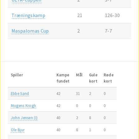
Træningskamp
21
126-30
Maspalomas Cup
2
7-7
Spiller
Kampe
Mål
Gule
Røde
fundet
kort
kort
Ebbe Sand
42
31
2
0
Mogens Krogh
42
0
0
0
John Jensen (I)
40
2
8
0
Ole Bjur
40
8
1
0