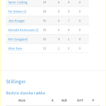
Søren Colding
39
6
9
0
Per Nielsen (I)
38
0
9
0
Jens Risager
35
0
7
0
Kenneth Rasmussen (I)
35
0
4
0
Kim Daugaard
35
9
1
0
Allan Ravn
32
1
3
0
Stillinger
Bedste danske række
Klub
K
Mål
Diff
P