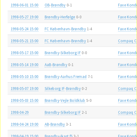
1998-06-01 15:00
OB
-
Brøndby
0-1
Faxe Kondi
1998-05-27 19:00
Brøndby
-
Herfølge
0-0
Faxe Kondi
1998-05-24 15:00
FC København
-
Brøndby
1-4
Faxe Kondi
1998-05-21 15:00
FC København
-
Brøndby
1-4
Compaq C
1998-05-17 15:00
Brøndby
-
Silkeborg IF
0-0
Faxe Kondi
1998-05-14 19:00
AaB
-
Brøndby
0-1
Faxe Kondi
1998-05-10 15:00
Brøndby
-
Aarhus Fremad
7-1
Faxe Kondi
1998-05-07 19:00
Silkeborg IF
-
Brøndby
0-2
Compaq C
1998-05-03 15:00
Brøndby
-
Vejle Boldklub
5-0
Faxe Kondi
1998-04-29
Brøndby
-
Silkeborg IF
2-1
Compaq C
1998-04-24 19:00
AB
-
Brøndby
3-1
Faxe Kondi
1998-04-19 15:00
Brøndby
-
Ikast fS
3-1
Faxe Kondi