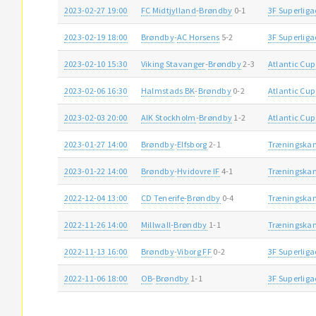
2023-02-27 19:00
FC Midtjylland
-
Brøndby
0-1
3F Superlig
2023-02-19 18:00
Brøndby
-
AC Horsens
5-2
3F Superlig
2023-02-10 15:30
Viking Stavanger
-
Brøndby
2-3
Atlantic Cup
2023-02-06 16:30
Halmstads BK
-
Brøndby
0-2
Atlantic Cup
2023-02-03 20:00
AIK Stockholm
-
Brøndby
1-2
Atlantic Cup
2023-01-27 14:00
Brøndby
-
Elfsborg
2-1
Træningska
2023-01-22 14:00
Brøndby
-
Hvidovre IF
4-1
Træningska
2022-12-04 13:00
CD Tenerife
-
Brøndby
0-4
Træningska
2022-11-26 14:00
Millwall
-
Brøndby
1-1
Træningska
2022-11-13 16:00
Brøndby
-
Viborg FF
0-2
3F Superlig
2022-11-06 18:00
OB
-
Brøndby
1-1
3F Superlig