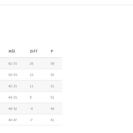
Mål
Diff
P
61-35
26
59
50-35
15
55
42-31
11
51
44-35
9
51
48-52
-4
44
40-47
-7
41