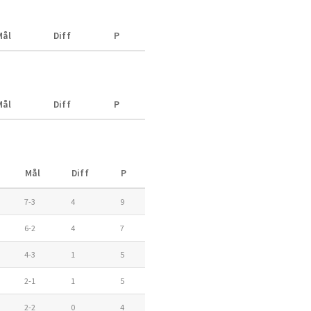
Mål
Diff
P
Mål
Diff
P
Mål
Diff
P
7-3
4
9
6-2
4
7
4-3
1
5
2-1
1
5
2-2
0
4