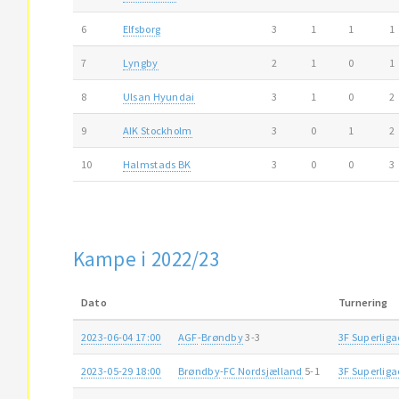
6
Elfsborg
3
1
1
1
7
Lyngby
2
1
0
1
8
Ulsan Hyundai
3
1
0
2
9
AIK Stockholm
3
0
1
2
10
Halmstads BK
3
0
0
3
Kampe i 2022/23
Dato
Turnering
2023-06-04 17:00
AGF
-
Brøndby
3-3
3F Superlig
2023-05-29 18:00
Brøndby
-
FC Nordsjælland
5-1
3F Superlig