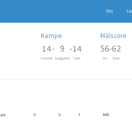
Om
Li
Kampe
Målscore
14
-
9
-
14
56
-
62
Vundet
Uafgjorte
Tabt
Os
Dem
mpe
V
U
T
Mål