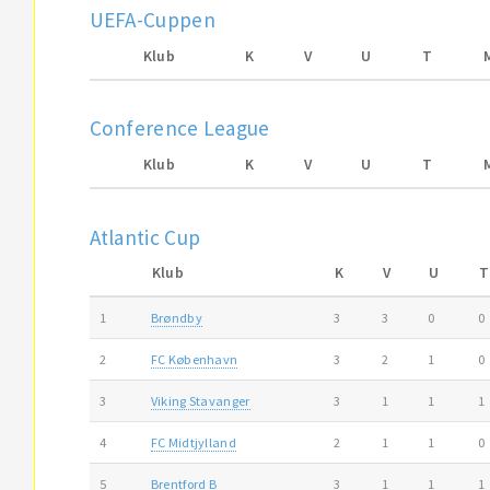
UEFA-Cuppen
Klub
K
V
U
T
Conference League
Klub
K
V
U
T
Atlantic Cup
Klub
K
V
U
T
1
Brøndby
3
3
0
0
2
FC København
3
2
1
0
3
Viking Stavanger
3
1
1
1
4
FC Midtjylland
2
1
1
0
5
Brentford B
3
1
1
1