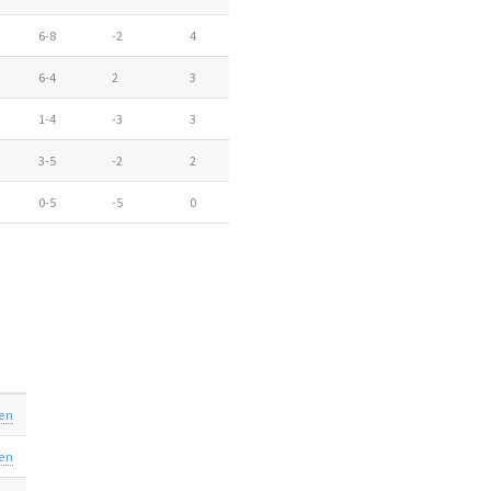
6-8
-2
4
6-4
2
3
1-4
-3
3
3-5
-2
2
0-5
-5
0
aen
aen