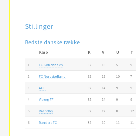
Stillinger
Bedste danske række
Klub
K
V
U
T
1
FC København
32
18
5
9
2
FC Nordsjælland
32
15
10
7
3
AGF
32
14
9
9
4
Viborg FF
32
14
9
9
5
Brøndby
32
12
8
12
6
Randers FC
32
10
11
11