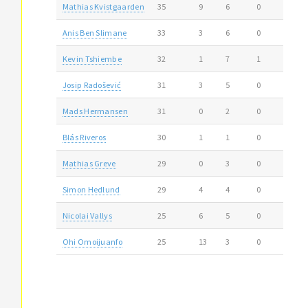
Mathias Kvistgaarden
35
9
6
0
Anis Ben Slimane
33
3
6
0
Kevin Tshiembe
32
1
7
1
Josip Radošević
31
3
5
0
Mads Hermansen
31
0
2
0
Blás Riveros
30
1
1
0
Mathias Greve
29
0
3
0
Simon Hedlund
29
4
4
0
Nicolai Vallys
25
6
5
0
Ohi Omoijuanfo
25
13
3
0