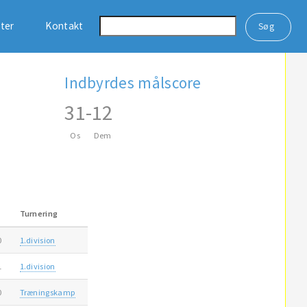
ster
Kontakt
Indbyrdes målscore
31
-
12
Os
Dem
Turnering
0
1.division
1
1.division
0
Træningskamp