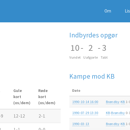
Om
Li
Indbyrdes opgør
10
-
2
-
3
Vundet
Uafgjorte
Tabt
Kampe mod KB
l
Gule
Røde
Dato
kort
kort
1990-10-14 16:00
Brøndby
-
KB
1-
(os/dem)
(os/dem)
1990-07-29 13:30
KB
-
Brøndby
0-
-9
12-12
2-1
1990-03-13
Brøndby
-
KB
1-
2
1-1
0-0