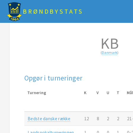
BRØNDBYSTATS
KB
(
Danmark
)
Opgør i turneringer
Turnering
K
V
U
T
Må
Bedste danske række
12
8
2
2
21
Landspokalturneringen
1
0
0
1
0-