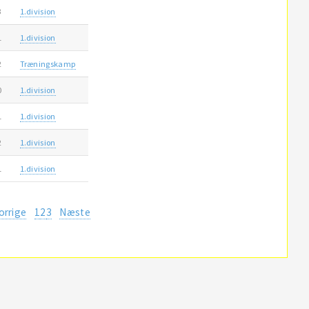
3
1.division
1
1.division
2
Træningskamp
0
1.division
1
1.division
2
1.division
1
1.division
orrige
1
2
3
Næste