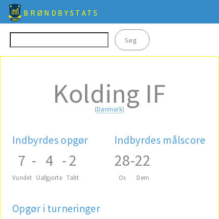
BRØNDBYSTATS
Kolding IF
(
Danmark
)
Indbyrdes opgør
Indbyrdes målscore
7
-
4
-
2
28
-
22
Vundet
Uafgjorte
Tabt
Os
Dem
Opgør i turneringer