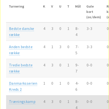
Turnering
K
V
U
T
Mål
Gule
R
kort
k
(os/dem)
(
Bedste danske
4
3
0
1
8-
3-3
0
række
4
Anden bedste
4
1
3
0
7-
3-3
0
række
5
Tredie bedste
4
3
0
1
9-
0-0
0
række
7
Danmarksserien
1
0
1
0
4-
0-0
0
Kreds 2
6
Træningskamp
4
3
0
1
8-
0-0
0
4