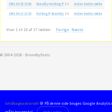
1981-09-20 19:00
Brøndby
-
Kolding IF
1-1
Anden bedste række
1981-04-12 13:30
Kolding IF
-
Brøndby
2-2
Anden bedste række
Viser 1 til 10 af 17 rækker
Forrige
Næste
© 2004-2026 - BrondbyStats
Småkageadvarsel!
🍪 På denne side bruges Google Analytics 
måle besøgstal.
Helt i orden