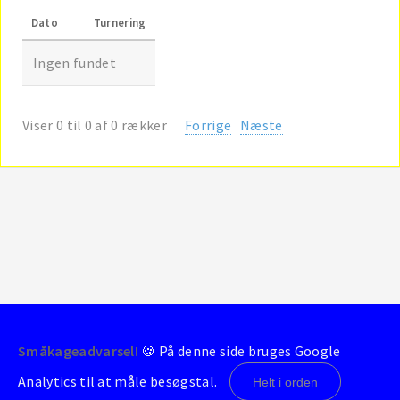
Dato
Turnering
Ingen fundet
Viser 0 til 0 af 0 rækker
Forrige
Næste
Småkageadvarsel!
🍪 På denne side bruges Google
© 2004-2026 - BrondbyStats
Analytics til at måle besøgstal.
Helt i orden