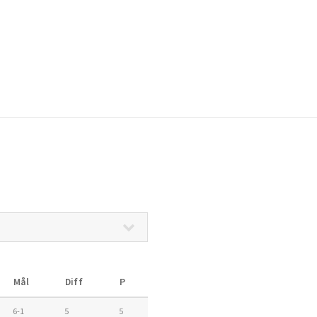
Mål
Diff
P
6-1
5
5