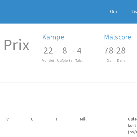
Om
Li
Kampe
Målscore
 Prix
22
-
8
-
4
78
-
28
Vundet
Uafgjorte
Tabt
Os
Dem
V
U
T
Mål
Gule
kort
(os/