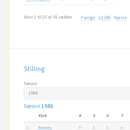
Viser 1 til 10 af 41 rækker
Forrige
1
2
3
4
5
Næste
Stilling
Sæson:
Sæson
1986
Klub
K
V
U
T
1
Brøndby
3
2
1
0