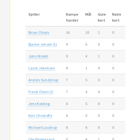
Spiller
Kampe
Mål
Gule
Røde
fundet
kort
kort
Brian Chrøis
16
10
1
0
Bjarne Jensen (I)
9
6
0
0
John Widell
9
4
1
0
Lasse Jakobsen
8
1
0
0
Anders Sundstrup
7
5
0
0
Frank Olsen (I)
7
4
0
0
Jens Kolding
6
5
0
0
Kim Christofte
6
0
0
0
Michael Laudrup
6
6
0
0
Ole Østergaard
6
4
1
0