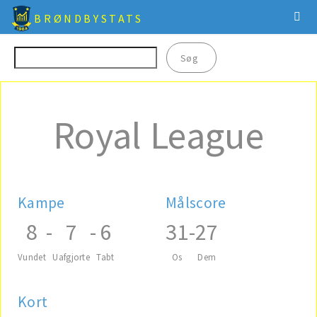
BRØNDBYSTATS
Royal League
Kampe
Målscore
8
-
7
-
6
31
-
27
Vundet
Uafgjorte
Tabt
Os
Dem
Kort