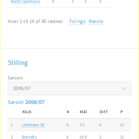
Martin Spelmann
9
1
3
0
Viser 1 til 10 af 45 rækker
Forrige
Næste
Stilling
Sæson:
Sæson
2006/07
Klub
K
Mål
Diff
P
1
Lillestrøm SK
6
7-3
4
12
2
Brøndby
6
10-8
2
11