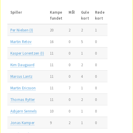
Spiller
Kampe
Mål
Gule
Røde
fundet
kort
kort
Per Nielsen (I)
20
2
2
1
Martin Retov
16
0
5
0
Kasper Lorentzen (I)
11
0
1
0
Kim Daugaard
11
0
2
0
Marcus Lantz
11
0
4
0
Martin Ericsson
11
7
1
0
Thomas Rytter
11
0
2
0
Asbjørn Sennels
10
0
1
0
Jonas Kamper
9
2
1
0