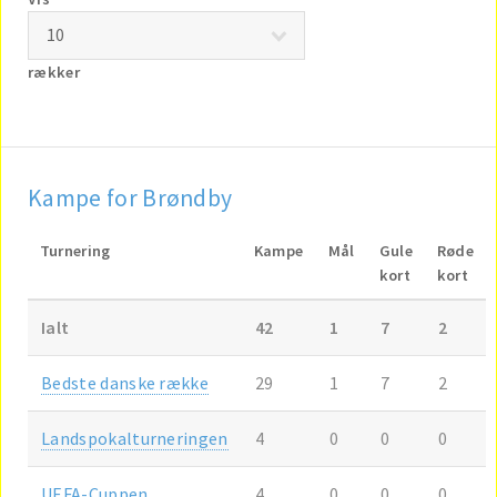
rækker
Kampe for Brøndby
Turnering
Kampe
Mål
Gule
Røde
kort
kort
Ialt
42
1
7
2
Bedste danske række
29
1
7
2
Landspokalturneringen
4
0
0
0
UEFA-Cuppen
4
0
0
0