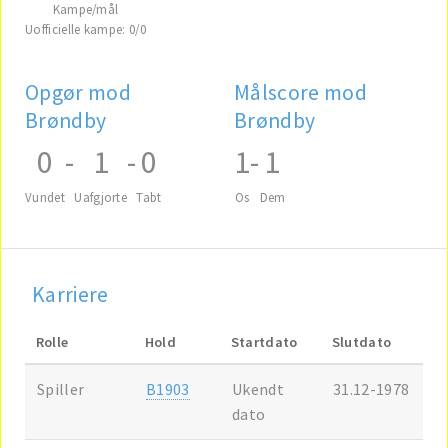
Kampe/mål
Uofficielle kampe: 0/0
Opgør mod
Målscore mod
Brøndby
Brøndby
0
-
1
-
0
1
-
1
Vundet
Uafgjorte
Tabt
Os
Dem
Karriere
Rolle
Hold
Startdato
Slutdato
Spiller
B1903
Ukendt
31.12-1978
dato