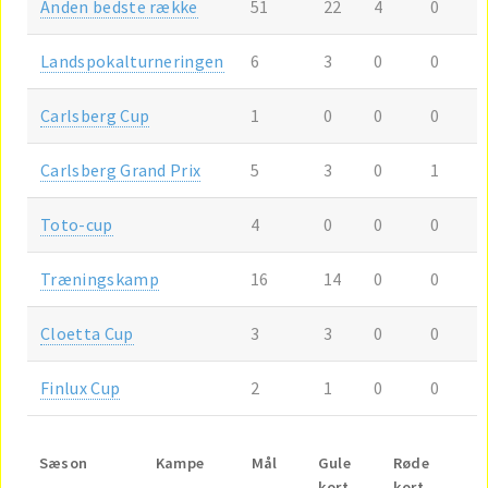
Anden bedste række
51
22
4
0
Landspokalturneringen
6
3
0
0
Carlsberg Cup
1
0
0
0
Carlsberg Grand Prix
5
3
0
1
Toto-cup
4
0
0
0
Træningskamp
16
14
0
0
Cloetta Cup
3
3
0
0
Finlux Cup
2
1
0
0
Sæson
Kampe
Mål
Gule
Røde
kort
kort