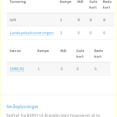
Turnering
Kampe
Mål
Gule
Røde
kort
kort
Ialt
1
0
0
0
Landspokalturneringen
1
0
0
0
Sæson
Kampe
Mål
Gule
Røde
kort
kort
1980/81
1
0
0
0
Småoplysninger
Skiftet fra B1903 til Brøndby blev finansieret af to