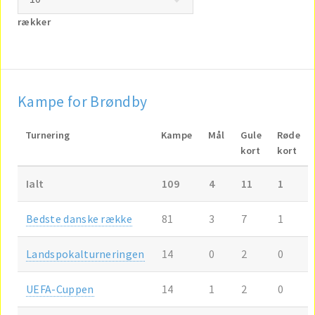
rækker
Kampe for Brøndby
Turnering
Kampe
Mål
Gule
Røde
kort
kort
Ialt
109
4
11
1
Bedste danske række
81
3
7
1
Landspokalturneringen
14
0
2
0
UEFA-Cuppen
14
1
2
0