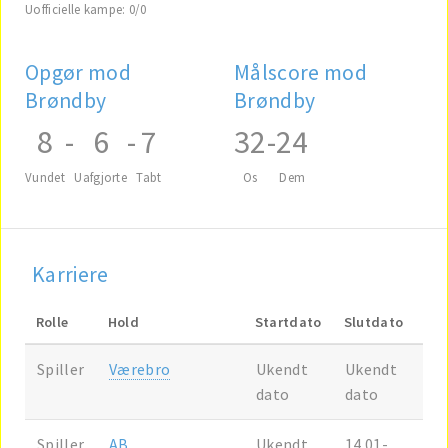
Uofficielle kampe: 0/0
Opgør mod
Målscore mod
Brøndby
Brøndby
8
-
6
-
7
32
-
24
Vundet
Uafgjorte
Tabt
Os
Dem
Karriere
Rolle
Hold
Startdato
Slutdato
Spiller
Værebro
Ukendt
Ukendt
dato
dato
Spiller
AB
Ukendt
14.01-