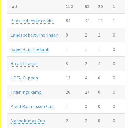
Ialt
112
52
20
1
Bedste danske række
84
44
14
1
Landspokalturneringen
8
2
2
0
Super-Cup Trekant
1
1
1
0
Royal League
8
2
4
0
UEFA-Cuppen
12
4
0
0
Træningskamp
26
27
0
0
Kjeld Rasmussen Cup
1
0
0
0
Maspalomas Cup
2
2
0
0