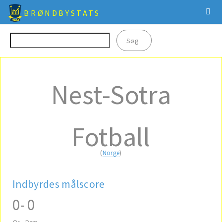
BRØNDBYSTATS
Nest-Sotra
Fotball
(
Norge
)
Indbyrdes målscore
0
-
0
Os
Dem