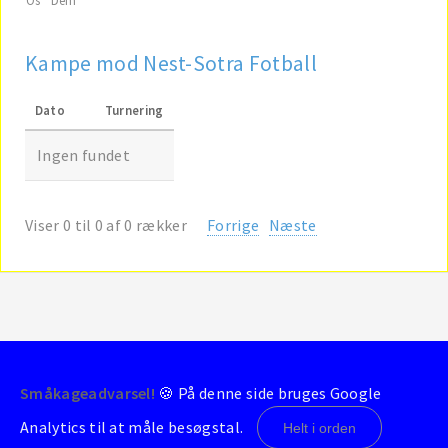
Kampe mod Nest-Sotra Fotball
Dato
Turnering
Ingen fundet
Viser 0 til 0 af 0 rækker
Forrige
Næste
Småkageadvarsel!
🍪 På denne side bruges Google
© 2004-2026 - BrondbyStats
Analytics til at måle besøgstal.
Helt i orden