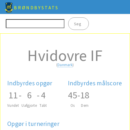
BRØNDBYSTATS
Hvidovre IF
(
Danmark
)
Indbyrdes opgør
Indbyrdes målscore
11
-
6
-
4
45
-
18
Vundet
Uafgjorte
Tabt
Os
Dem
Opgør i turneringer