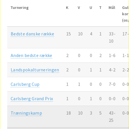
Turnering
K
V
U
T
Mål
Gul
kor
(os
Bedste danske række
15
10
4
1
33-
17
10
Anden bedste række
2
0
0
2
1-6
1-1
Landspokalturneringen
2
0
1
1
4-2
2-2
Carlsberg Cup
1
1
0
0
7-0
0-0
Carlsberg Grand Prix
1
0
1
0
0-0
0-0
Træningskamp
18
10
3
5
43-
0-0
25