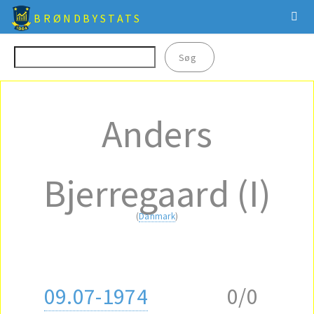
BRØNDBYSTATS
Anders
Bjerregaard (I)
(
Danmark
)
09.07-1974
0/0