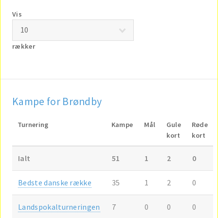
Vis
rækker
Kampe for Brøndby
Turnering
Kampe
Mål
Gule
Røde
kort
kort
Ialt
51
1
2
0
Bedste danske række
35
1
2
0
Landspokalturneringen
7
0
0
0