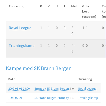
Turnering
K
V
U
T
Mål
Gule
Rø
kort
ko
(os/dem)
(o
Royal League
1
1
0
0
3-
1-1
0-
0
Træningskamp
1
1
0
0
4-
0-0
0-
2
Kampe mod SK Brann Bergen
Dato
Turnering
2007-03-01 19:00
Brøndby
-
SK Brann Bergen
3-0
Royal League
1998-02-23
SK Brann Bergen
-
Brøndby
2-4
Træningskamp