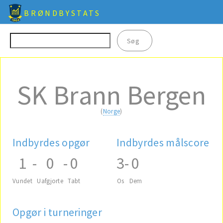
BRØNDBYSTATS
SK Brann Bergen
(
Norge
)
Indbyrdes opgør
Indbyrdes målscore
1
-
0
-
0
3
-
0
Vundet
Uafgjorte
Tabt
Os
Dem
Opgør i turneringer